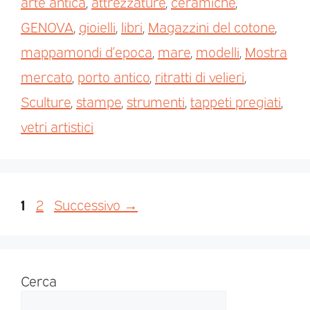
arte antica
,
attrezzature
,
ceramiche
,
GENOVA
,
gioielli
,
libri
,
Magazzini del cotone
,
mappamondi d’epoca
,
mare
,
modelli
,
Mostra
mercato
,
porto antico
,
ritratti di velieri
,
Sculture
,
stampe
,
strumenti
,
tappeti pregiati
,
vetri artistici
1
2
Successivo
→
Cerca