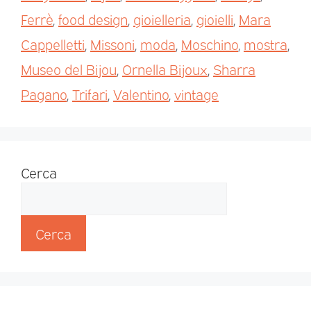
Ferrè
,
food design
,
gioielleria
,
gioielli
,
Mara
Cappelletti
,
Missoni
,
moda
,
Moschino
,
mostra
,
Museo del Bijou
,
Ornella Bijoux
,
Sharra
Pagano
,
Trifari
,
Valentino
,
vintage
Cerca
Cerca