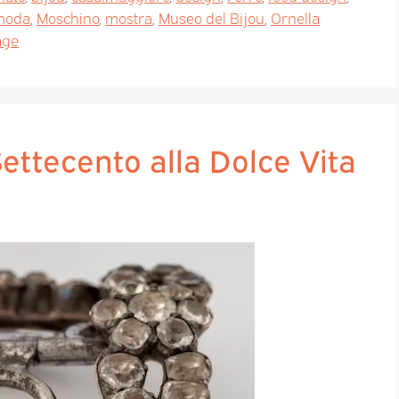
moda
,
Moschino
,
mostra
,
Museo del Bijou
,
Ornella
age
Settecento alla Dolce Vita