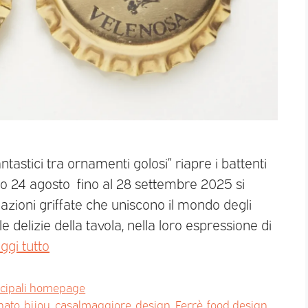
ntastici tra ornamenti golosi” riapre i battenti
o 24 agosto fino al 28 settembre 2025 si
zioni griffate che uniscono il mondo degli
delizie della tavola, nella loro espressione di
ggi tutto
ncipali homepage
nato
,
bijou
,
casalmaggiore
,
design
,
Ferrè
,
food design
,