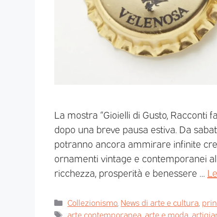
La mostra “Gioielli di Gusto, Racconti fa
dopo una breve pausa estiva. Da sabat
potranno ancora ammirare infinite crea
ornamenti vintage e contemporanei alle 
ricchezza, prosperità e benessere …
Le
Collezionismo
,
News di arte e cultura
,
pri
arte contemporanea
,
arte e moda
,
artigia