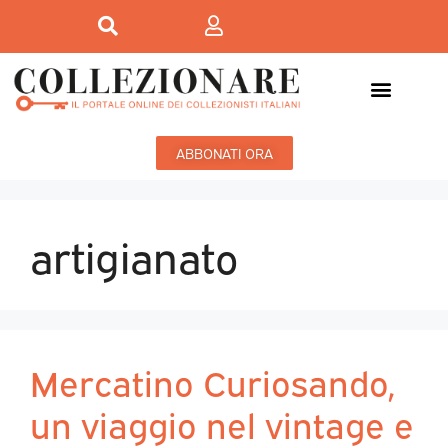
Mostre-Mercato
Mostre d’arte
ABBONATI ORA
artigianato
Mercatino Curiosando,
un viaggio nel vintage e