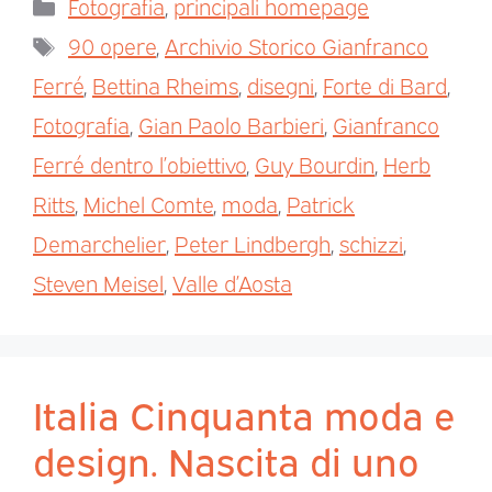
Fotografia
,
principali homepage
90 opere
,
Archivio Storico Gianfranco
Ferré
,
Bettina Rheims
,
disegni
,
Forte di Bard
,
Fotografia
,
Gian Paolo Barbieri
,
Gianfranco
Ferré dentro l’obiettivo
,
Guy Bourdin
,
Herb
Ritts
,
Michel Comte
,
moda
,
Patrick
Demarchelier
,
Peter Lindbergh
,
schizzi
,
Steven Meisel
,
Valle d’Aosta
Italia Cinquanta moda e
design. Nascita di uno