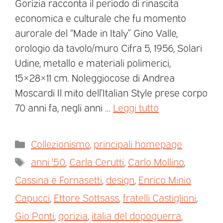
Gorizia racconta il periodo di rinascita
economica e culturale che fu momento
aurorale del “Made in Italy” Gino Valle,
orologio da tavolo/muro Cifra 5, 1956, Solari
Udine, metallo e materiali polimerici,
15×28×11 cm. Noleggiocose di Andrea
Moscardi Il mito dell’Italian Style prese corpo
70 anni fa, negli anni …
Leggi tutto
Collezionismo
,
principali homepage
anni '50
,
Carla Cerutti
,
Carlo Mollino
,
Cassina e Fornasetti
,
design
,
Enrico Minio
Capucci
,
Ettore Sottsass
,
fratelli Castiglioni
,
Gio Ponti
,
gorizia
,
italia del dopoguerra
,