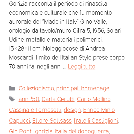
Gorizia racconta il periodo di rinascita
economica e culturale che fu momento
aurorale del “Made in Italy” Gino Valle,
orologio da tavolo/muro Cifra 5, 1956, Solari
Udine, metallo e materiali polimerici,
15×28×11 cm. Noleggiocose di Andrea
Moscardi Il mito dell’Italian Style prese corpo
70 anni fa, negli anni …
Leggi tutto
Collezionismo
,
principali homepage
anni '50
,
Carla Cerutti
,
Carlo Mollino
,
Cassina e Fornasetti
,
design
,
Enrico Minio
Capucci
,
Ettore Sottsass
,
fratelli Castiglioni
,
Gio Ponti
,
gorizia
,
italia del dopoguerra
,