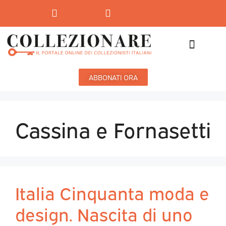
Mostre-Mercato
Mostre d’arte
ABBONATI ORA
Cassina e Fornasetti
Italia Cinquanta moda e
design. Nascita di uno