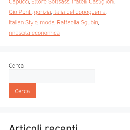
Capucci
,
Ettore Sottsass
,
fratelli Castiglioni
,
Gio Ponti
,
gorizia
,
italia del dopoguerra
,
Italian Style
,
moda
,
Raffaella Sgubin
,
rinascita economica
Cerca
Cerca
Articoli recenti