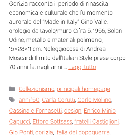
Gorizia racconta il periodo di rinascita
economica e culturale che fu momento
aurorale del “Made in Italy” Gino Valle,
orologio da tavolo/muro Cifra 5, 1956, Solari
Udine, metallo e materiali polimerici,
15×28×11 cm. Noleggiocose di Andrea
Moscardi Il mito dell’Italian Style prese corpo
70 anni fa, negli anni …
Leggi tutto
Collezionismo
,
principali homepage
anni '50
,
Carla Cerutti
,
Carlo Mollino
,
Cassina e Fornasetti
,
design
,
Enrico Minio
Capucci
,
Ettore Sottsass
,
fratelli Castiglioni
,
Gio Ponti
,
gorizia
,
italia del dopoguerra
,