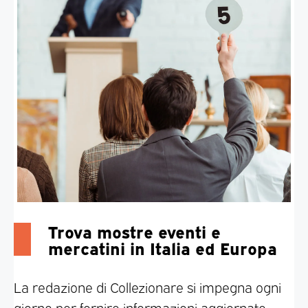
Oltre 700 vendite all’asta in Italia e
all’estero
Trova mostre eventi e
mercatini in Italia ed Europa
ASTE
La redazione di Collezionare si impegna ogni
giorno per fornire informazioni aggiornate