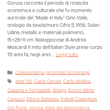
Gorizia racconta il periodo di rinascita
economica e culturale che fu momento
aurorale del “Made in Italy” Gino Valle,
orologio da tavolo/muro Cifra 5, 1956, Solari
Udine, metallo e materiali polimerici,
15×28×11 cm. Noleggiocose di Andrea
Moscardi Il mito dell’Italian Style prese corpo
70 anni fa, negli anni …
Leggi tutto
Collezionismo
,
principali homepage
anni '50
,
Carla Cerutti
,
Carlo Mollino
,
Cassina e Fornasetti
,
design
,
Enrico Minio
Capucci
,
Ettore Sottsass
,
fratelli Castiglioni
,
Gio Ponti
,
gorizia
,
italia del dopoguerra
,