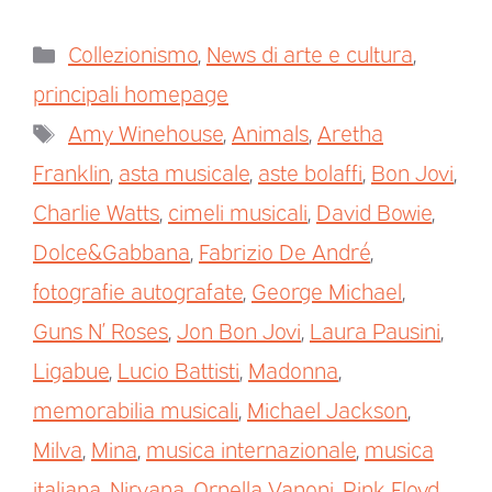
Collezionismo
,
News di arte e cultura
,
principali homepage
Amy Winehouse
,
Animals
,
Aretha
Franklin
,
asta musicale
,
aste bolaffi
,
Bon Jovi
,
Charlie Watts
,
cimeli musicali
,
David Bowie
,
Dolce&Gabbana
,
Fabrizio De André
,
fotografie autografate
,
George Michael
,
Guns N’ Roses
,
Jon Bon Jovi
,
Laura Pausini
,
Ligabue
,
Lucio Battisti
,
Madonna
,
memorabilia musicali
,
Michael Jackson
,
Milva
,
Mina
,
musica internazionale
,
musica
italiana
,
Nirvana
,
Ornella Vanoni
,
Pink Floyd
,