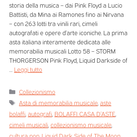
storia della musica – dai Pink Floyd a Lucio
Battisti, da Mina ai Ramones fino ai Nirvana
– con 263 lotti tra vinili rari, cimeli
autografati e opere d’arte iconiche. La prima
asta italiana interamente dedicata alle
memorabilia musicali Lotto 58 – STORM
THORGERSON Pink Floyd, Liquid Darkside of
…
Leggi tutto
Collezionismo
Asta di memorabilia musicale
,
aste
bolaffi
,
autografi
,
BOLAFFI CASA D’ASTE
,
cimeli musicali
,
collezionismo musicale
,
cultura pop
,
Liquid Dark Side of The Moon
,