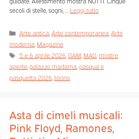
guidate. Allestimento mostra NOTTI. Cinque
secoli di stelle, sogni, …
Leggi tutto
Arte antica
,
Arte contemporanea
,
Arte
moderna
,
Magazine
5 e 6 aprile 2026
,
GAM
,
MAO
,
mostre
aperte
,
palazzo madama
,
pasqua e
pasquetta 2026
,
torino
Asta di cimeli musicali:
Pink Floyd, Ramones,