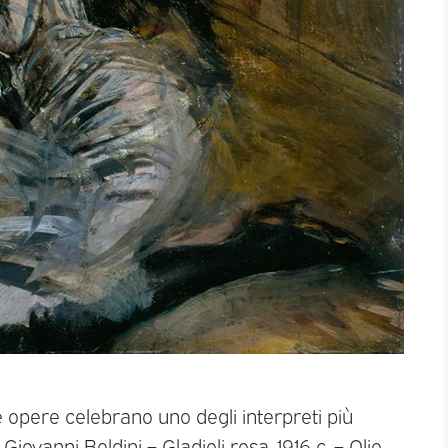
 opere celebrano uno degli interpreti più
Giovanni Boldini – Gladioli rosa, 1916 c. – Olio