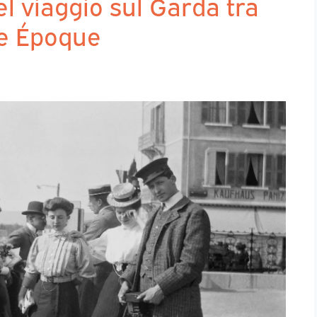
el viaggio sul Garda tra
le Époque