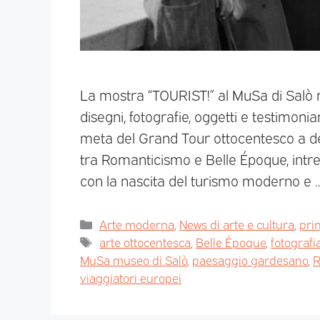
La mostra “TOURIST!” al MuSa di Salò r
disegni, fotografie, oggetti e testimoni
meta del Grand Tour ottocentesco a des
tra Romanticismo e Belle Époque, intrecci
con la nascita del turismo moderno e 
Arte moderna
,
News di arte e cultura
,
pri
arte ottocentesca
,
Belle Époque
,
fotografi
MuSa museo di Salò
,
paesaggio gardesano
,
R
viaggiatori europei