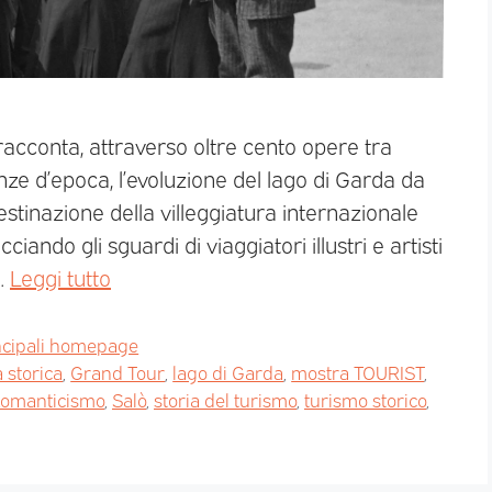
acconta, attraverso oltre cento opere tra
anze d’epoca, l’evoluzione del lago di Garda da
tinazione della villeggiatura internazionale
ando gli sguardi di viaggiatori illustri e artisti
…
Leggi tutto
ncipali homepage
a storica
,
Grand Tour
,
lago di Garda
,
mostra TOURIST
,
omanticismo
,
Salò
,
storia del turismo
,
turismo storico
,