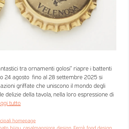
ntastici tra ornamenti golosi” riapre i battenti
o 24 agosto fino al 28 settembre 2025 si
zioni griffate che uniscono il mondo degli
delizie della tavola, nella loro espressione di
ggi tutto
ncipali homepage
nato
,
bijou
,
casalmaggiore
,
design
,
Ferrè
,
food design
,