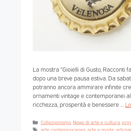
La mostra “Gioielli di Gusto, Racconti fa
dopo una breve pausa estiva. Da sabat
potranno ancora ammirare infinite crea
ornamenti vintage e contemporanei alle 
ricchezza, prosperità e benessere …
Le
Collezionismo
,
News di arte e cultura
,
pri
arte contemporanea
,
arte e moda
,
artigia