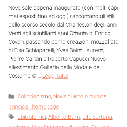
Nove sale appena inaugurate (con molti capi
mai esposti fino ad oggi) raccontano gli stili
dello scorso secolo dal Charleston degli anni
Venti agli scintillanti anni Ottanta di Enrico
Coveri, passando per le creazioni mozzafiato
di Elsa Schiaparelli, Yves Saint Laurent,
Pierre Cardin e Roberto Capucci Nuovo
allestimento Galleria della Moda e del
Costume © …
Leggi tutto
Collezionismo
,
News di arte e cultura
,
principali homepage
abiti sto-rici
,
Alberto Burri
,
alta sartoria
,
costume
,
Elsa Schiaparelli
,
Enrico Co-veri
,