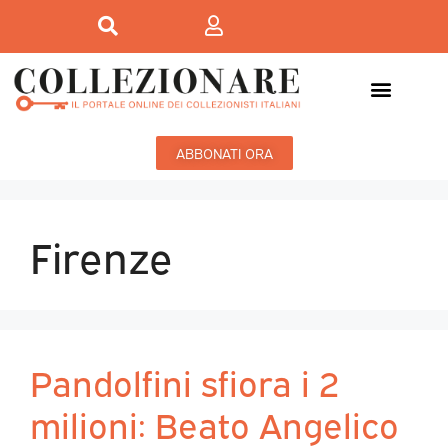
Mostre-Mercato
Mostre d’arte
ABBONATI ORA
Firenze
Pandolfini sfiora i 2
milioni: Beato Angelico