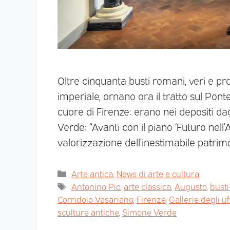
Oltre cinquanta busti romani, veri e pro
imperiale, ornano ora il tratto sul Po
cuore di Firenze: erano nei depositi dag
Verde: “Avanti con il piano ‘Futuro nell’
valorizzazione dell’inestimabile patri
Arte antica
,
News di arte e cultura
Antonino Pio
,
arte classica
,
Augusto
,
bust
Corridoio Vasariano
,
Firenze
,
Gallerie degli uf
sculture antiche
,
Simone Verde