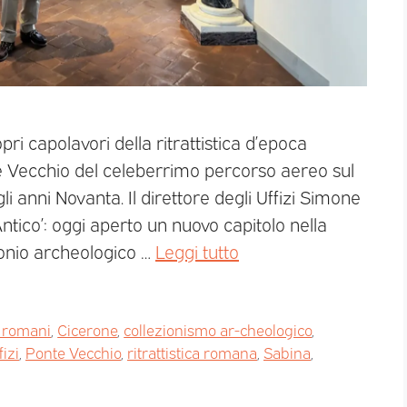
pri capolavori della ritrattistica d’epoca
nte Vecchio del celeberrimo percorso aereo sul
li anni Novanta. Il direttore degli Uffizi Simone
Antico’: oggi aperto un nuovo capitolo nella
monio archeologico …
Leggi tutto
i romani
,
Cicerone
,
collezionismo ar-cheologico
,
fizi
,
Ponte Vecchio
,
ritrattistica romana
,
Sabina
,