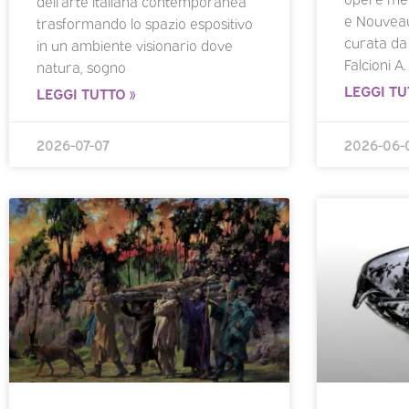
dell’arte italiana contemporanea
e Nouveau
trasformando lo spazio espositivo
curata da
in un ambiente visionario dove
Falcioni A.
natura, sogno
LEGGI TU
LEGGI TUTTO »
2026-07-07
2026-06-