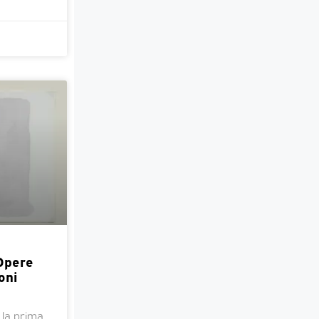
 Opere
oni
 la prima