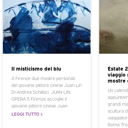
Il misticismo del blu
Estate 2
viaggio n
A Firenze due mostre personali
mostre 
del giovane pittore cinese Juan Lin
Un calenda
Di Andrea Schillaci JUAN LIN.
appuntamen
OPERA 5 Firenze accoglie il
grandi mae
giovane pittore cinese Juan
scultura d
LEGGI TUTTO »
viaggiatori
Roma Tro