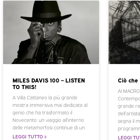
MILES DAVIS 100 – LISTEN
Ciò che
TO THIS!
Al MACRO 
A Villa Cattaneo la più grande
Contempo
mostra immersiva mai dedicata al
grande ret
genio che ha trasformato il
dell’artis
Novecento: un viaggio all’interno
segna il 
delle metamorfosi continue di un
programm
LEGGI TUTTO »
LEGGI TU