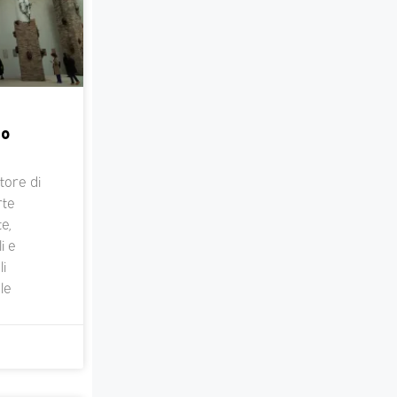
po
ore di
rte
e,
i e
li
le