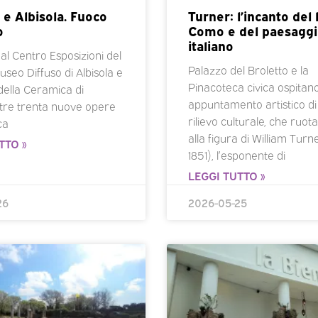
e Albisola. Fuoco
Turner: l’incanto del 
o
Como e del paesagg
italiano
al Centro Esposizioni del
Palazzo del Broletto e la
seo Diffuso di Albisola e
Pinacoteca civica ospitan
della Ceramica di
appuntamento artistico d
tre trenta nuove opere
rilievo culturale, che ruot
ca
alla figura di William Turn
TTO »
1851), l’esponente di
LEGGI TUTTO »
26
2026-05-25