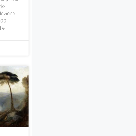
rio
elezione
 600
i e