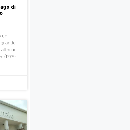
lago di
io
o un
i grande
a attorno
er (1775-