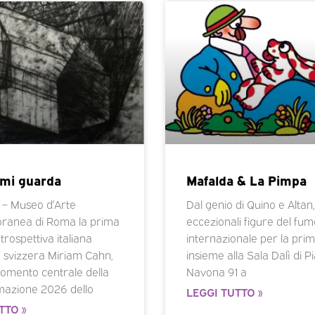
 mi guarda
Mafalda & La Pimpa
– Museo d’Arte
Dal genio di Quino e Altan
ranea di Roma la prima
eccezionali figure del fum
rospettiva italiana
internazionale per la prim
ta svizzera Miriam Cahn,
insieme alla Sala Dalì di P
momento centrale della
Navona 91 a
azione 2026 dello
LEGGI TUTTO »
TTO »