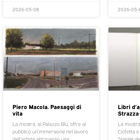
2026-05-08
2026-05-
Piero Macola. Paesaggi di
Libri d’
vita
Strazza
La mostra, al Palazzo Blu, offre al
La mostra
pubblico un’immersione nel lavoro
Ciofetta e
dell’artista attraverso una
Statale d