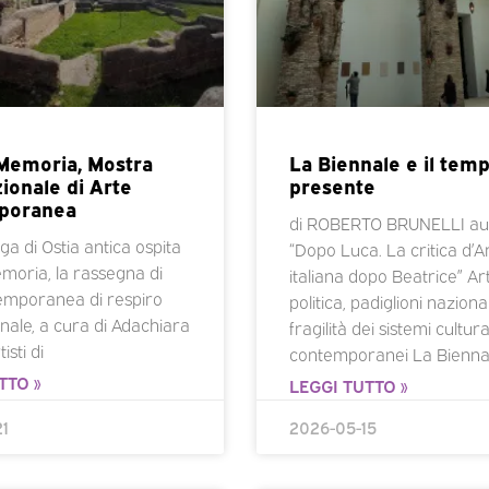
 Memoria, Mostra
La Biennale e il tem
ionale di Arte
presente
poranea
di ROBERTO BRUNELLI aut
a di Ostia antica ospita
“Dopo Luca. La critica d’A
moria, la rassegna di
italiana dopo Beatrice” Art
emporanea di respiro
politica, padiglioni nazional
nale, a cura di Adachiara
fragilità dei sistemi cultura
tisti di
contemporanei La Bienna
TTO »
LEGGI TUTTO »
1
2026-05-15