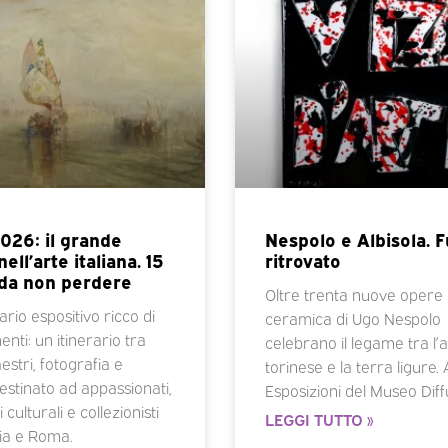
026: il grande
Nespolo e Albisola. 
ell’arte italiana. 15
ritrovato
da non perdere
Oltre trenta nuove opere 
rio espositivo ricco di
ceramica di Ugo Nespolo
ti: un itinerario tra
celebrano il legame tra l’a
stri, fotografia e
torinese e la terra ligure.
estinato ad appassionati,
Esposizioni del Museo Dif
 culturali e collezionisti
LEGGI TUTTO »
ia e Roma.