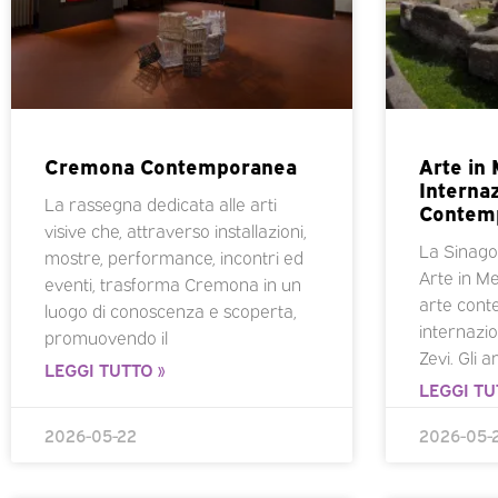
Cremona Contemporanea
Arte in
Internaz
La rassegna dedicata alle arti
Contem
visive che, attraverso installazioni,
La Sinagog
mostre, performance, incontri ed
Arte in Me
eventi, trasforma Cremona in un
arte cont
luogo di conoscenza e scoperta,
internazio
promuovendo il
Zevi. Gli ar
LEGGI TUTTO »
LEGGI TU
2026-05-22
2026-05-2