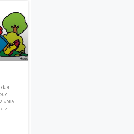
, due
etto
a volta
iazza