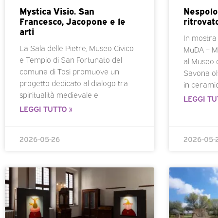
Mystica Visio. San
Nespolo 
Francesco, Jacopone e le
ritrovat
arti
In mostra 
La Sala delle Pietre, Museo Civico
MuDA – Mu
e Tempio di San Fortunato del
al Museo 
comune di Tosi promuove un
Savona ol
progetto dedicato al dialogo tra
in cerami
spiritualità medievale e
LEGGI TU
LEGGI TUTTO »
2026-05-26
2026-05-