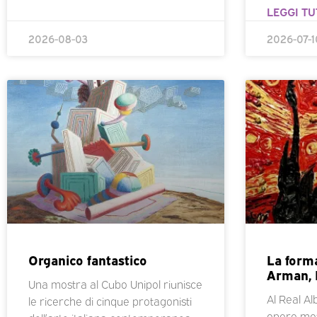
LEGGI TU
2026-08-03
2026-07-1
Organico fantastico
La form
Arman, 
Una mostra al Cubo Unipol riunisce
Al Real Al
le ricerche di cinque protagonisti
opere met