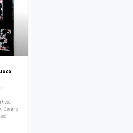
Fuoco
in
rtista
 Al Centro
fuso