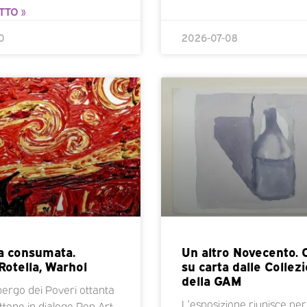
TTO »
0
2026-07-08
a consumata.
Un altro Novecento.
Rotella, Warhol
su carta dalle Collezi
della GAM
bergo dei Poveri ottanta
L’esposizione riunisce per
tono in dialogo Pop Art