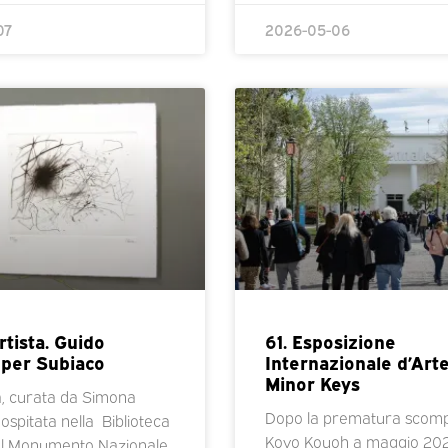
07
2026-05-06
artista. Guido
61. Esposizione
 per Subiaco
Internazionale d’Arte
Minor Keys
, curata da Simona
Dopo la prematura scomp
 ospitata nella Biblioteca
Koyo Kouoh a maggio 202
el Monumento Nazionale