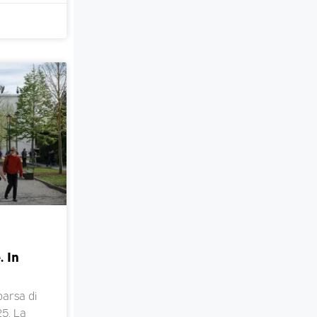
. In
arsa di
5, La