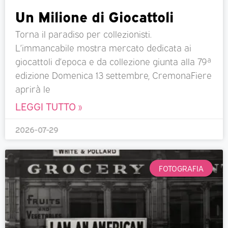
Un Milione di Giocattoli
Torna il paradiso per collezionisti.
L’immancabile mostra mercato dedicata ai
giocattoli d’epoca e da collezione giunta alla 79ª
edizione Domenica 13 settembre, CremonaFiere
aprirà le
LEGGI TUTTO »
2026-07-29
FOTOGRAFIA