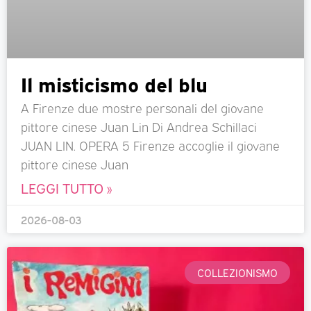
Il misticismo del blu
A Firenze due mostre personali del giovane
pittore cinese Juan Lin Di Andrea Schillaci
JUAN LIN. OPERA 5 Firenze accoglie il giovane
pittore cinese Juan
LEGGI TUTTO »
2026-08-03
COLLEZIONISMO