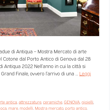
adue di Antiqua – Mostra Mercato di arte
l Cotone dal Porto Antico di Genova dal 28
Antiqua 2022 Nell’anno in cui la città si
rand Finale, ovvero l’arrivo di una …
Leggi
rte antica
,
attrezzature
,
ceramiche
,
GENOVA
,
gioielli
,
oca
,
mare
,
modelli
,
Mostra mercato
,
porto antico
,