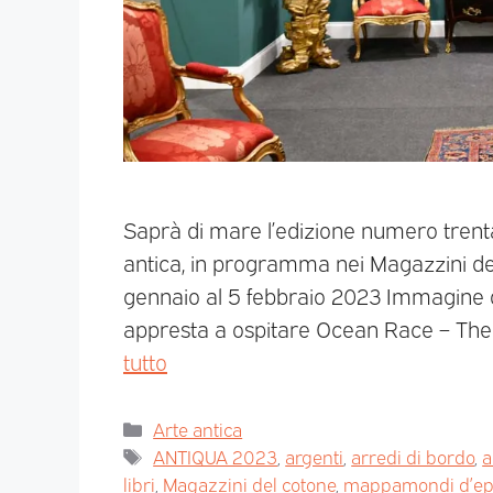
Saprà di mare l’edizione numero trent
antica, in programma nei Magazzini de
gennaio al 5 febbraio 2023 Immagine di 
appresta a ospitare Ocean Race – The G
tutto
Arte antica
ANTIQUA 2023
,
argenti
,
arredi di bordo
,
a
libri
,
Magazzini del cotone
,
mappamondi d’ep