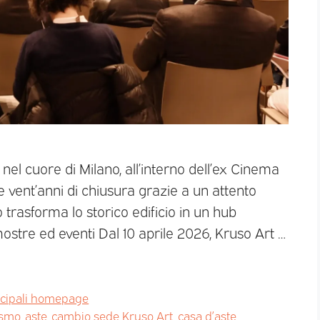
el cuore di Milano, all’interno dell’ex Cinema
re vent’anni di chiusura grazie a un attento
to trasforma lo storico edificio in un hub
mostre ed eventi Dal 10 aprile 2026, Kruso Art …
ncipali homepage
ismo
,
aste
,
cambio sede Kruso Art
,
casa d’aste
,