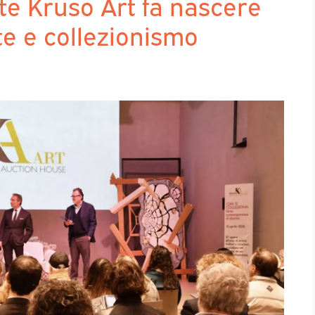
ste Kruso Art fa nascere
e e collezionismo