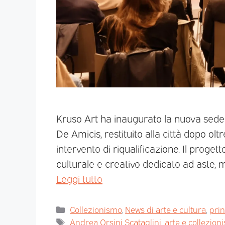
Kruso Art ha inaugurato la nuova sede n
De Amicis, restituito alla città dopo olt
intervento di riqualificazione. Il proget
culturale e creativo dedicato ad aste, 
Leggi tutto
Collezionismo
,
News di arte e cultura
,
pri
Andrea Orsini Scataglini
,
arte e collezion