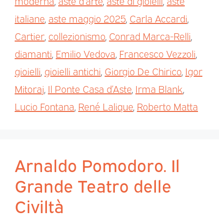
moderna
,
aste d’arte
,
aste di gioielli
,
aste
italiane
,
aste maggio 2025
,
Carla Accardi
,
Cartier
,
collezionismo
,
Conrad Marca-Relli
,
diamanti
,
Emilio Vedova
,
Francesco Vezzoli
,
gioielli
,
gioielli antichi
,
Giorgio De Chirico
,
Igor
Mitoraj
,
Il Ponte Casa d’Aste
,
Irma Blank
,
Lucio Fontana
,
René Lalique
,
Roberto Matta
Arnaldo Pomodoro. Il
Grande Teatro delle
Civiltà