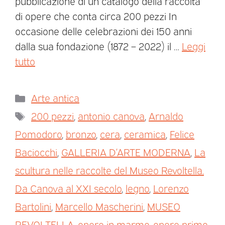
pubblicazione di un catalogo della raccolta
di opere che conta circa 200 pezzi In
occasione delle celebrazioni dei 150 anni
dalla sua fondazione (1872 – 2022) il …
Leggi
tutto
Arte antica
200 pezzi
,
antonio canova
,
Arnaldo
Pomodoro
,
bronzo
,
cera
,
ceramica
,
Felice
Baciocchi
,
GALLERIA D’ARTE MODERNA
,
La
scultura nelle raccolte del Museo Revoltella.
Da Canova al XXI secolo
,
legno
,
Lorenzo
Bartolini
,
Marcello Mascherini
,
MUSEO
REVOLTELLA
,
opere in marmo
,
opere primo