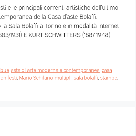
ti e le principali correnti artistiche dell’ultimo
temporanea della Casa d’aste Bolaffi.
a Sala Bolaffi a Torino e in modalità internet
883/1931) E KURT SCHWITTERS (1887-1948)
abue
,
asta di arte moderna e contemporanea
,
casa
anifesti
,
Mario Schifano
,
multipli
,
sala bolaffi
,
stampe
,