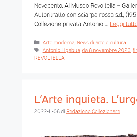
Novecento. Al Museo Revoltella – Galle
Autoritratto con sciarpa rossa s.d., (195
Collezione privata Antonio …
Leggi tutt
Arte moderna
,
News di arte e cultura
Antonio Ligabue
,
da 8 novembre 2023
,
f
REVOLTELLA
L’Arte inquieta. L’ur
2022-11-08
di
Redazione Collezionare