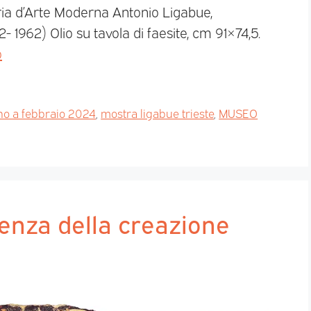
ria d’Arte Moderna Antonio Ligabue,
2- 1962) Olio su tavola di faesite, cm 91×74,5.
o
ino a febbraio 2024
,
mostra ligabue trieste
,
MUSEO
genza della creazione