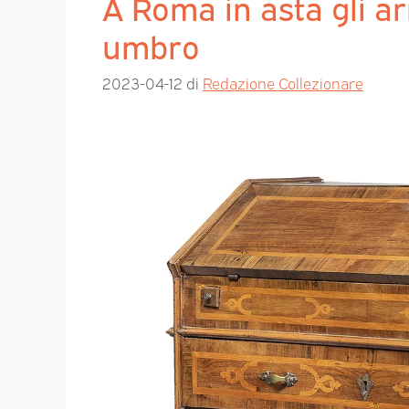
A Roma in asta gli a
umbro
2023-04-12
di
Redazione Collezionare