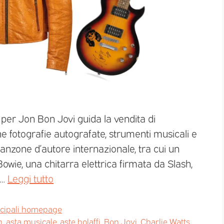
per Jon Bon Jovi guida la vendita di
e fotografie autografate, strumenti musicali e
anzone d’autore internazionale, tra cui un
Bowie, una chitarra elettrica firmata da Slash,
 …
Leggi tutto
ncipali homepage
n
,
asta musicale
,
aste bolaffi
,
Bon Jovi
,
Charlie Watts
,