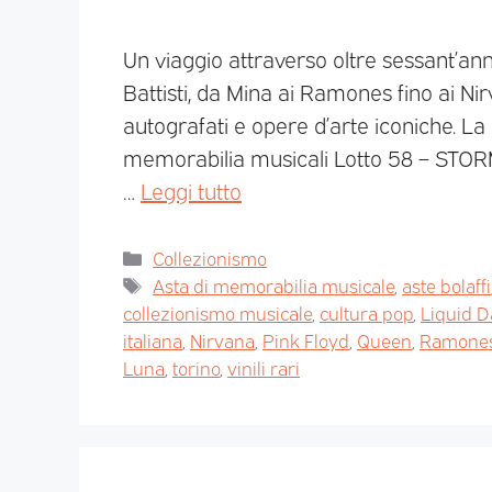
Un viaggio attraverso oltre sessant’anni
Battisti, da Mina ai Ramones fino ai Nirva
autografati e opere d’arte iconiche. La
memorabilia musicali Lotto 58 – STO
…
Leggi tutto
Collezionismo
Asta di memorabilia musicale
,
aste bolaffi
collezionismo musicale
,
cultura pop
,
Liquid D
italiana
,
Nirvana
,
Pink Floyd
,
Queen
,
Ramone
Luna
,
torino
,
vinili rari