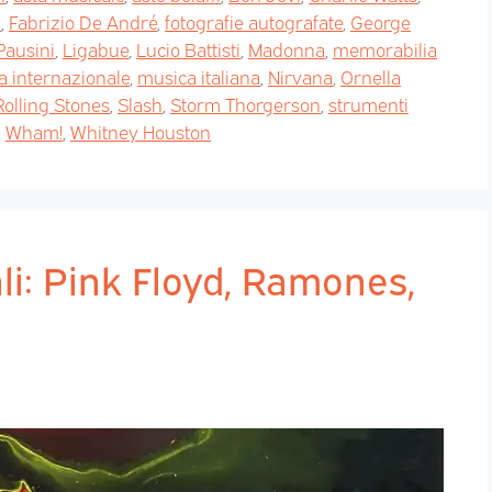
a
,
Fabrizio De André
,
fotografie autografate
,
George
Pausini
,
Ligabue
,
Lucio Battisti
,
Madonna
,
memorabilia
a internazionale
,
musica italiana
,
Nirvana
,
Ornella
Rolling Stones
,
Slash
,
Storm Thorgerson
,
strumenti
,
Wham!
,
Whitney Houston
li: Pink Floyd, Ramones,