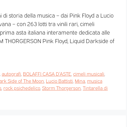
 di storia della musica – dai Pink Floyd a Lucio
na – con 263 lotti tra vinili rari, cimeli
 prima asta italiana interamente dedicata alle
RM THORGERSON Pink Floyd, Liquid Darkside of
,
autografi
,
BOLAFFI CASA D’ASTE
,
cimeli musicali
,
ark Side of The Moon
,
Lucio Battisti
,
Mina
,
musica
s
,
rock psichedelico
,
Storm Thorgerson
,
Tintarella di