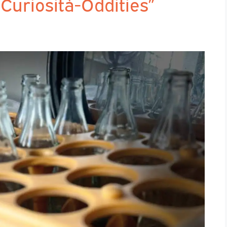
“Curiosità-Oddities”