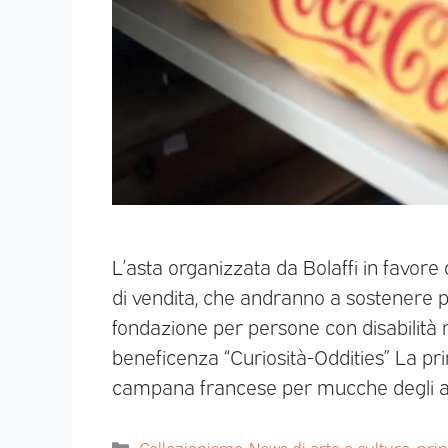
L’asta organizzata da Bolaffi in favor
di vendita, che andranno a sostenere pr
fondazione per persone con disabilità ne
beneficenza “Curiosità-Oddities” La p
campana francese per mucche degli a
Collezionismo
,
News di arte e cultura
,
pri