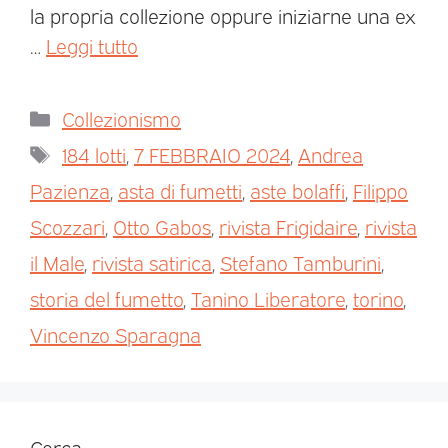
la propria collezione oppure iniziarne una ex
…
Leggi tutto
Collezionismo
184 lotti
,
7 FEBBRAIO 2024
,
Andrea
Pazienza
,
asta di fumetti
,
aste bolaffi
,
Filippo
Scozzari
,
Otto Gabos
,
rivista Frigidaire
,
rivista
il Male
,
rivista satirica
,
Stefano Tamburini
,
storia del fumetto
,
Tanino Liberatore
,
torino
,
Vincenzo Sparagna
Cerca