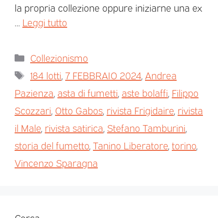
la propria collezione oppure iniziarne una ex
…
Leggi tutto
Collezionismo
184 lotti
,
7 FEBBRAIO 2024
,
Andrea
Pazienza
,
asta di fumetti
,
aste bolaffi
,
Filippo
Scozzari
,
Otto Gabos
,
rivista Frigidaire
,
rivista
il Male
,
rivista satirica
,
Stefano Tamburini
,
storia del fumetto
,
Tanino Liberatore
,
torino
,
Vincenzo Sparagna
Cerca