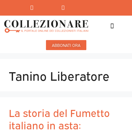
Mostre-Mercato
Mostre d’arte
ABBONATI ORA
Tanino Liberatore
La storia del Fumetto
italiano in asta: