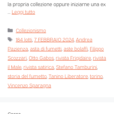
la propria collezione oppure iniziarne una ex
…
Leggi tutto
Collezionismo
184 lotti
,
7 FEBBRAIO 2024
,
Andrea
Pazienza
,
asta di fumetti
,
aste bolaffi
,
Filippo
Scozzari
,
Otto Gabos
,
rivista Frigidaire
,
rivista
il Male
,
rivista satirica
,
Stefano Tamburini
,
storia del fumetto
,
Tanino Liberatore
,
torino
,
Vincenzo Sparagna
Cerca