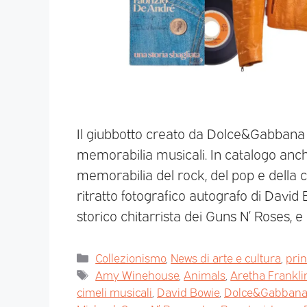
Il giubbotto creato da Dolce&Gabbana 
memorabilia musicali. In catalogo anch
memorabilia del rock, del pop e della c
ritratto fotografico autografo di David 
storico chitarrista dei Guns N’ Roses, e
Collezionismo
,
News di arte e cultura
,
pri
Amy Winehouse
,
Animals
,
Aretha Frankli
cimeli musicali
,
David Bowie
,
Dolce&Gabban