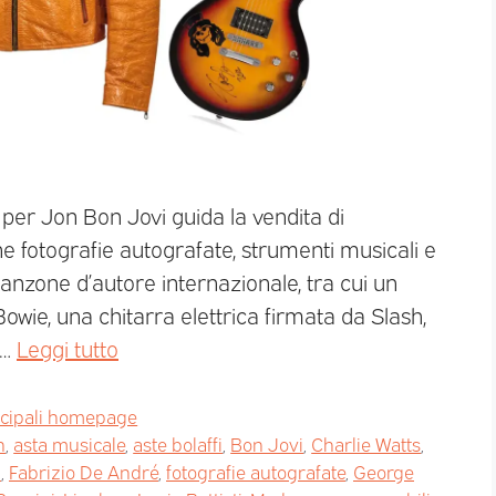
per Jon Bon Jovi guida la vendita di
e fotografie autografate, strumenti musicali e
anzone d’autore internazionale, tra cui un
Bowie, una chitarra elettrica firmata da Slash,
 …
Leggi tutto
ncipali homepage
n
,
asta musicale
,
aste bolaffi
,
Bon Jovi
,
Charlie Watts
,
a
,
Fabrizio De André
,
fotografie autografate
,
George