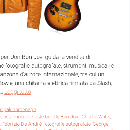
per Jon Bon Jovi guida la vendita di
e fotografie autografate, strumenti musicali e
anzone d’autore internazionale, tra cui un
Bowie, una chitarra elettrica firmata da Slash,
 …
Leggi tutto
ncipali homepage
n
,
asta musicale
,
aste bolaffi
,
Bon Jovi
,
Charlie Watts
,
a
,
Fabrizio De André
,
fotografie autografate
,
George