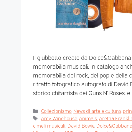
Il giubbotto creato da Dolce&Gabbana 
memorabilia musicali. In catalogo anch
memorabilia del rock, del pop e della c
ritratto fotografico autografo di David 
storico chitarrista dei Guns N’ Roses, e
Collezionismo
,
News di arte e cultura
,
pri
Amy Winehouse
,
Animals
,
Aretha Frankli
cimeli musicali
,
David Bowie
,
Dolce&Gabban