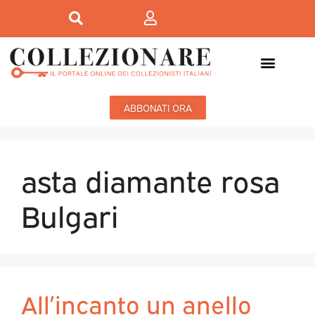
Mostre-Mercato
Mostre d’arte
ABBONATI ORA
asta diamante rosa
Bulgari
All’incanto un anello