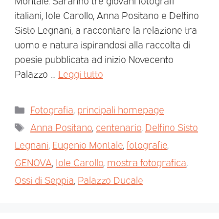
Montale. Saranno tre giovani fotografi
italiani, Iole Carollo, Anna Positano e Delfino
Sisto Legnani, a raccontare la relazione tra
uomo e natura ispirandosi alla raccolta di
poesie pubblicata ad inizio Novecento
Palazzo …
Leggi tutto
Fotografia
,
principali homepage
Anna Positano
,
centenario
,
Delfino Sisto
Legnani
,
Eugenio Montale
,
fotografie
,
GENOVA
,
Iole Carollo
,
mostra fotografica
,
Ossi di Seppia
,
Palazzo Ducale