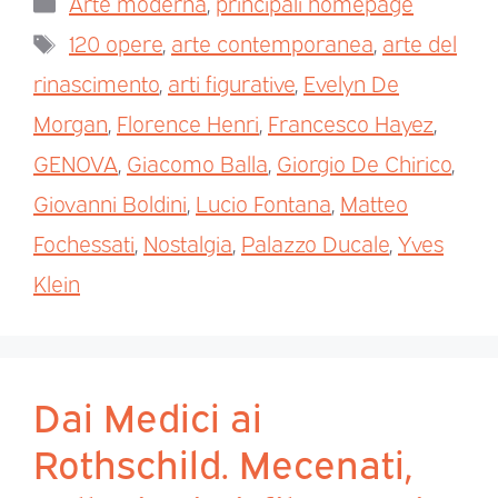
Arte moderna
,
principali homepage
120 opere
,
arte contemporanea
,
arte del
rinascimento
,
arti figurative
,
Evelyn De
Morgan
,
Florence Henri
,
Francesco Hayez
,
GENOVA
,
Giacomo Balla
,
Giorgio De Chirico
,
Giovanni Boldini
,
Lucio Fontana
,
Matteo
Fochessati
,
Nostalgia
,
Palazzo Ducale
,
Yves
Klein
Dai Medici ai
Rothschild. Mecenati,