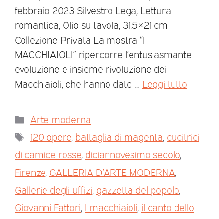
febbraio 2023 Silvestro Lega, Lettura
romantica, Olio su tavola, 31,5×21 cm
Collezione Privata La mostra “I
MACCHIAIOLI” ripercorre l’entusiasmante
evoluzione e insieme rivoluzione dei
Macchiaioli, che hanno dato …
Leggi tutto
Arte moderna
120 opere
,
battaglia di magenta
,
cucitrici
di camice rosse
,
diciannovesimo secolo
,
Firenze
,
GALLERIA D’ARTE MODERNA
,
Gallerie degli uffizi
,
gazzetta del popolo
,
Giovanni Fattori
,
I macchiaioli
,
il canto dello