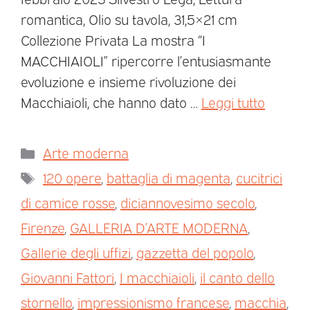
romantica, Olio su tavola, 31,5×21 cm
Collezione Privata La mostra “I
MACCHIAIOLI” ripercorre l’entusiasmante
evoluzione e insieme rivoluzione dei
Macchiaioli, che hanno dato …
Leggi tutto
Arte moderna
120 opere
,
battaglia di magenta
,
cucitrici
di camice rosse
,
diciannovesimo secolo
,
Firenze
,
GALLERIA D’ARTE MODERNA
,
Gallerie degli uffizi
,
gazzetta del popolo
,
Giovanni Fattori
,
I macchiaioli
,
il canto dello
stornello
,
impressionismo francese
,
macchia
,