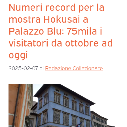
Numeri record per la
mostra Hokusai a
Palazzo Blu: 75mila i
visitatori da ottobre ad
oggi
2025-02-07
di
Redazione Collezionare