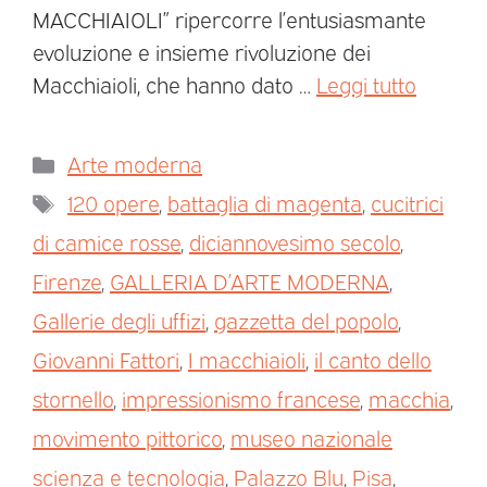
MACCHIAIOLI” ripercorre l’entusiasmante
evoluzione e insieme rivoluzione dei
Macchiaioli, che hanno dato …
Leggi tutto
Arte moderna
120 opere
,
battaglia di magenta
,
cucitrici
di camice rosse
,
diciannovesimo secolo
,
Firenze
,
GALLERIA D’ARTE MODERNA
,
Gallerie degli uffizi
,
gazzetta del popolo
,
Giovanni Fattori
,
I macchiaioli
,
il canto dello
stornello
,
impressionismo francese
,
macchia
,
movimento pittorico
,
museo nazionale
scienza e tecnologia
,
Palazzo Blu
,
Pisa
,