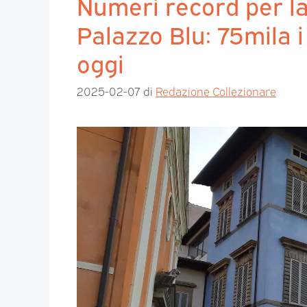
Numeri record per l
Palazzo Blu: 75mila i
oggi
2025-02-07
di
Redazione Collezionare