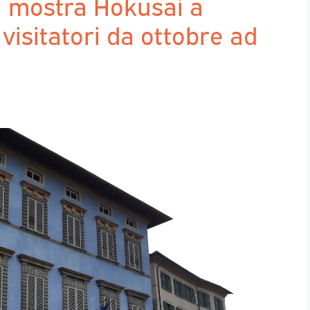
a mostra Hokusai a
 visitatori da ottobre ad