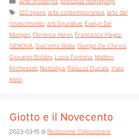
Arte moderna
,
principali homepage
120 opere
,
arte contemporanea
,
arte del
rinascimento
,
arti figurative
,
Evelyn De
Morgan
,
Florence Henri
,
Francesco Hayez
,
GENOVA
,
Giacomo Balla
,
Giorgio De Chirico
,
Giovanni Boldini
,
Lucio Fontana
,
Matteo
Fochessati
,
Nostalgia
,
Palazzo Ducale
,
Yves
Klein
Giotto e il Novecento
2023-03-15
di
Redazione Collezionare