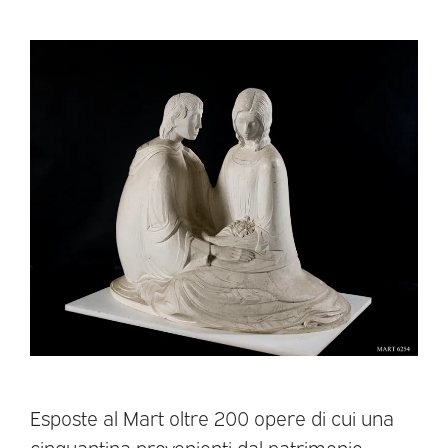
Esposte al Mart oltre 200 opere di cui una
cinquantina provenienti dal patrimonio