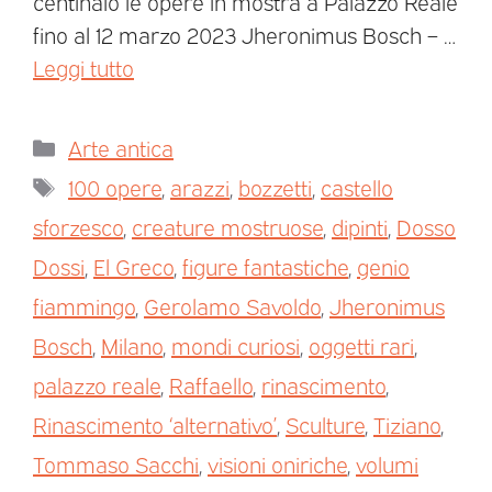
centinaio le opere in mostra a Palazzo Reale
fino al 12 marzo 2023 Jheronimus Bosch – …
Leggi tutto
Arte antica
100 opere
,
arazzi
,
bozzetti
,
castello
sforzesco
,
creature mostruose
,
dipinti
,
Dosso
Dossi
,
El Greco
,
figure fantastiche
,
genio
fiammingo
,
Gerolamo Savoldo
,
Jheronimus
Bosch
,
Milano
,
mondi curiosi
,
oggetti rari
,
palazzo reale
,
Raffaello
,
rinascimento
,
Rinascimento ‘alternativo’
,
Sculture
,
Tiziano
,
Tommaso Sacchi
,
visioni oniriche
,
volumi