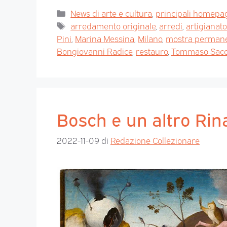
News di arte e cultura
,
principali homepa
arredamento originale
,
arredi
,
artigianat
Pini
,
Marina Messina
,
Milano
,
mostra perman
Bongiovanni Radice
,
restauro
,
Tommaso Sacc
Bosch e un altro Ri
2022-11-09
di
Redazione Collezionare