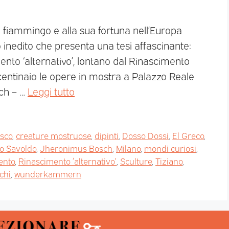
fiammingo e alla sua fortuna nell’Europa
 inedito che presenta una tesi affascinante:
to ‘alternativo’, lontano dal Rinascimento
 centinaio le opere in mostra a Palazzo Reale
ch – …
Leggi tutto
esco
,
creature mostruose
,
dipinti
,
Dosso Dossi
,
El Greco
,
o Savoldo
,
Jheronimus Bosch
,
Milano
,
mondi curiosi
,
ento
,
Rinascimento ‘alternativo’
,
Sculture
,
Tiziano
,
chi
,
wunderkammern