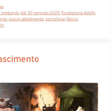
ge
o lombardo
,
dal 30 gennaio 2025
,
Fondazione Adolfo
ente
,
nuovo allestimento
,
porcellane
,
Renzo
hi
nascimento