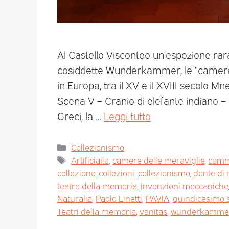
Al Castello Visconteo un’espozione rara
cosiddette Wunderkammer, le “camere de
in Europa, tra il XV e il XVIII secolo M
Scena V – Cranio di elefante indiano 
Greci, la …
Leggi tutto
Collezionismo
Artificialia
,
camere delle meraviglie
,
camm
collezione
,
collezioni
,
collezionismo
,
dente di 
teatro della memoria
,
invenzioni meccaniche
Naturalia
,
Paolo Linetti
,
PAVIA
,
quindicesimo 
Teatri della memoria
,
vanitas
,
wunderkamme