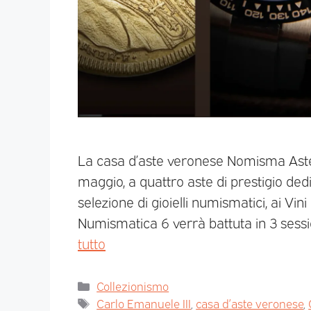
La casa d’aste veronese Nomisma Aste 
maggio, a quattro aste di prestigio de
selezione di gioielli numismatici, ai Vini 
Numismatica 6 verrà battuta in 3 sessi
tutto
Collezionismo
Carlo Emanuele III
,
casa d’aste veronese
,