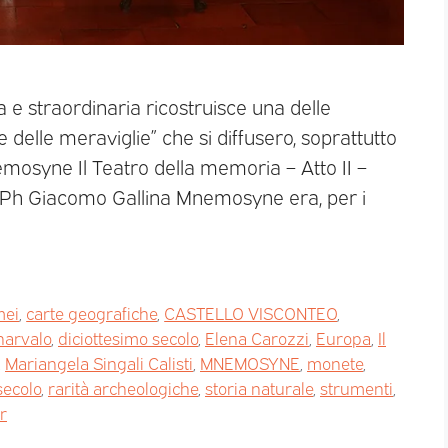
 e straordinaria ricostruisce una delle
lle meraviglie” che si diffusero, soprattutto
nemosyne Il Teatro della memoria – Atto II –
– Ph Giacomo Gallina Mnemosyne era, per i
ei
,
carte geografiche
,
CASTELLO VISCONTEO
,
narvalo
,
diciottesimo secolo
,
Elena Carozzi
,
Europa
,
Il
,
Mariangela Singali Calisti
,
MNEMOSYNE
,
monete
,
secolo
,
rarità archeologiche
,
storia naturale
,
strumenti
,
r