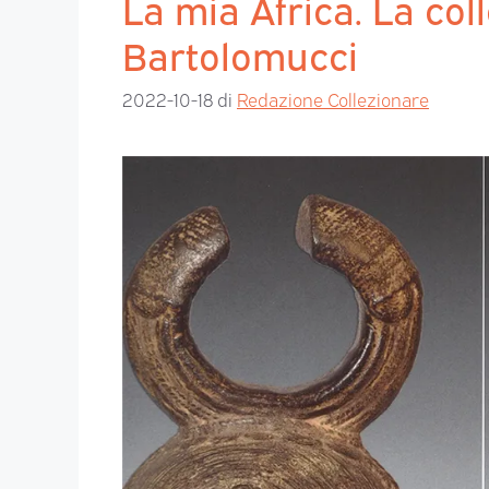
La mia Africa. La col
Bartolomucci
2022-10-18
di
Redazione Collezionare