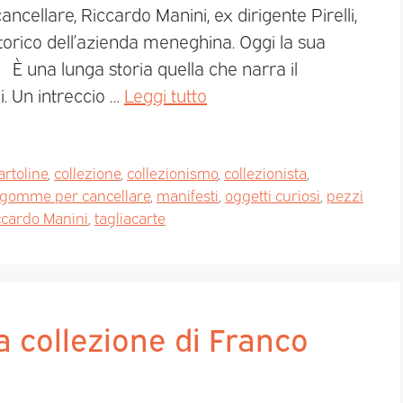
ncellare, Riccardo Manini, ex dirigente Pirelli,
storico dell’azienda meneghina. Oggi la sua
 È una lunga storia quella che narra il
i. Un intreccio …
Leggi tutto
artoline
,
collezione
,
collezionismo
,
collezionista
,
gomme per cancellare
,
manifesti
,
oggetti curiosi
,
pezzi
ccardo Manini
,
tagliacarte
La collezione di Franco