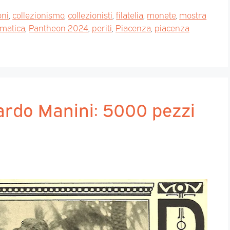
oni
,
collezionismo
,
collezionisti
,
filatelia
,
monete
,
mostra
matica
,
Pantheon 2024
,
periti
,
Piacenza
,
piacenza
cardo Manini: 5000 pezzi