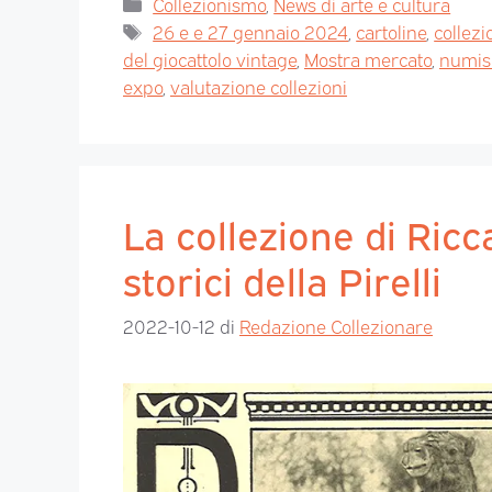
Collezionismo
,
News di arte e cultura
26 e e 27 gennaio 2024
,
cartoline
,
collezi
del giocattolo vintage
,
Mostra mercato
,
numis
expo
,
valutazione collezioni
La collezione di Ric
storici della Pirelli
2022-10-12
di
Redazione Collezionare