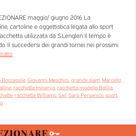
LEZIONARE maggio/ giugno 2016 La
ine, cartoline e oggettistica legata allo sport
racchetta utilizzata da S.Lenglen Il tempo è
o. Il succedersi dei grandi tornei nei prossimi
tutto
 Boccassile
,
Giovanni Meschini
,
grande slam
,
Marcello
alline
,
racchetta minerva
,
racchetta modello Balilla
,
chette
,
racchette Williams
,
Sail
,
Sarp Persenico
,
sport
,
go