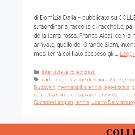
di Domizia Dalia – pubblicato su COL
straordinaria raccolta di racchette, pall
della terra rossa. Franco Alcati con la 
arrivato, quello del Grande Slam, intend
mesi terrà col fiato sospeso gli …
Leggi 
Interviste ai collezionisti
cartoline
,
collezione di Franco Alciati
,
Gino
Dudovich
,
memorabilia tennis
,
oggettistica
,
p
racchetta Olimpionica
,
racchetta Victoria
,
rac
Suzanne Lenglen
,
tennis
,
Uberto De Morpur