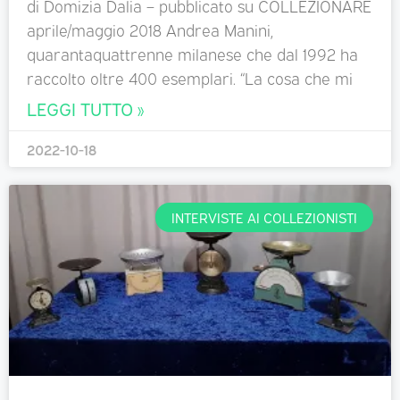
di Domizia Dalia – pubblicato su COLLEZIONARE
aprile/maggio 2018 Andrea Manini,
quarantaquattrenne milanese che dal 1992 ha
raccolto oltre 400 esemplari. “La cosa che mi
LEGGI TUTTO »
2022-10-18
INTERVISTE AI COLLEZIONISTI