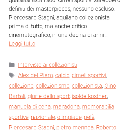
definiti dei masterpieces, nessuno escluso.
Piercesare Stagni, aquilano collezionista
prima di tutto, ma anche critico
cinematografico, in una decina di anni …
Leggi tutto
Interviste ai collezionisti
Alex del Piero
,
calcio
,
cimeli sportivi
,
collezione
,
collezionismo
,
collezionista
,
Gino
Bartali
,
glorie dello sport
,
isolde kostner
,
manuela di cena
,
maradona
,
memorabilia
sportive
,
nazionale
,
olimpiade
,
pelè
,
Piercesare Stagni
,
pietro mennea
,
Roberto