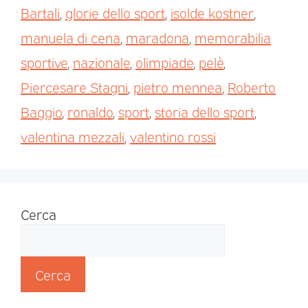
Bartali
,
glorie dello sport
,
isolde kostner
,
manuela di cena
,
maradona
,
memorabilia
sportive
,
nazionale
,
olimpiade
,
pelè
,
Piercesare Stagni
,
pietro mennea
,
Roberto
Baggio
,
ronaldo
,
sport
,
storia dello sport
,
valentina mezzali
,
valentino rossi
Cerca
Cerca