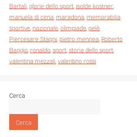
Bartali
,
glorie dello sport
,
isolde kostner
,
manuela di cena
,
maradona
,
memorabilia
sportive
,
nazionale
,
olimpiade
,
pelè
,
Piercesare Stagni
,
pietro mennea
,
Roberto
Baggio
,
ronaldo
,
sport
,
storia dello sport
,
valentina mezzali
,
valentino rossi
Cerca
Cerca