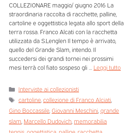
COLLEZIONARE maggio/ giugno 2016 La
straordinaria raccolta di racchette, palline,
cartoline e oggettistica legata allo sport della
terra rossa. Franco Alcati con la racchetta
utilizzata da S.Lenglen Il tempo è arrivato,
quello del Grande Slam, intendo. Il
succedersi dei grandi tornei nei prossimi
mesi terrà col fiato sospeso gli …
Leggi tutto
Interviste ai collezionisti
cartoline
,
collezione di Franco Alciati
,
Gino Boccassile
,
Giovanni Meschini
,
grande
slam
,
Marcello Dudovich
,
memorabilia
tennis
,
oggettistica
,
palline
,
racchetta