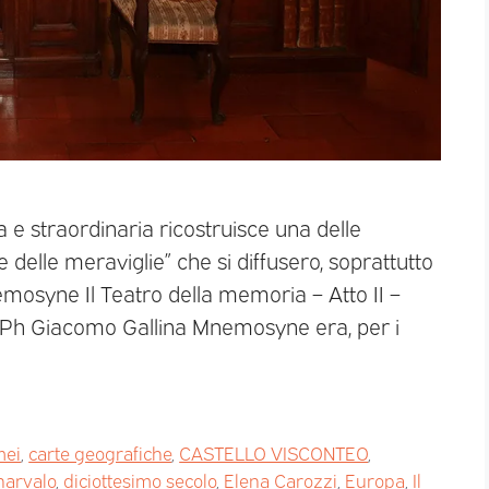
 e straordinaria ricostruisce una delle
lle meraviglie” che si diffusero, soprattutto
nemosyne Il Teatro della memoria – Atto II –
– Ph Giacomo Gallina Mnemosyne era, per i
ei
,
carte geografiche
,
CASTELLO VISCONTEO
,
narvalo
,
diciottesimo secolo
,
Elena Carozzi
,
Europa
,
Il