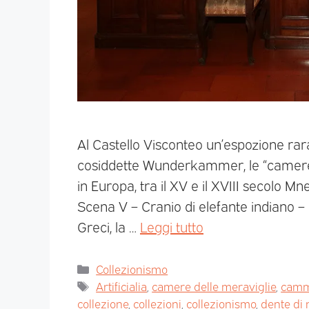
Al Castello Visconteo un’espozione rara
cosiddette Wunderkammer, le “camere de
in Europa, tra il XV e il XVIII secolo M
Scena V – Cranio di elefante indiano 
Greci, la …
Leggi tutto
Collezionismo
Artificialia
,
camere delle meraviglie
,
camm
collezione
,
collezioni
,
collezionismo
,
dente di 